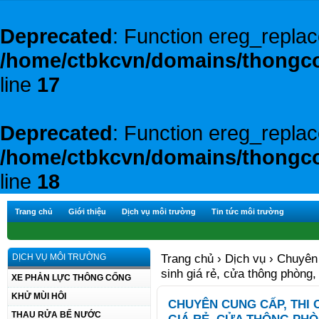
Deprecated
: Function ereg_replac
/home/ctbkcvn/domains/thongco
line
17
Deprecated
: Function ereg_replac
/home/ctbkcvn/domains/thongco
line
18
Trang chủ
Giới thiệu
Dịch vụ môi trường
Tin tức môi trường
Trang chủ
›
Dịch vụ
› Chuyên 
DỊCH VỤ MÔI TRƯỜNG
sinh giá rẻ, cửa thông phòng
XE PHẢN LỰC THÔNG CỐNG
KHỬ MÙI HÔI
CHUYÊN CUNG CẤP, THI 
THAU RỬA BỂ NƯỚC