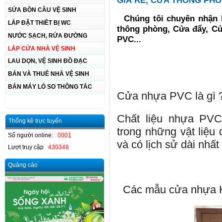
GIÁ RẺ, CỬA THÔNG PH
SỬA BỒN CẦU VỆ SINH
Chúng tôi chuyên nhận l
LẮP ĐẶT THIÊT BỊ WC
thông phòng, Cửa đẩy, Cử
NƯỚC SẠCH, RỬA ĐƯỜNG
PVC...
LẮP CỬA NHÀ VỆ SINH
LAU DỌN, VỆ SINH ĐỒ ĐẠC
BÁN VÀ THUÊ NHÀ VỆ SINH
BÁN MÁY LÒ SO THÔNG TẮC
Cửa nhựa PVC là gì 
Chất liệu nhựa PVC 
Thống kê trực tuyến
trong những vật liệu
Số người online:
0001
và có lịch sử dài nhất
Lượt truy cập
430348
Quảng cáo
Các mẫu cửa nhựa K